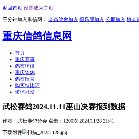
返回首页
设置成为主页
三分钟加入重信网：
会员鸽舍加入
俱乐部加入
公棚加入
协会
重庆信鸽信息网
首页
重庆赛事
鸽友访谈
重庆铭鸽
鸽友留言
购买特比环
短信群发
武松赛鸽2024.11.11巫山决赛报到数据
作者：武松赛鸽分会
点击：1200次
2024/11/28 21:41
下载附件