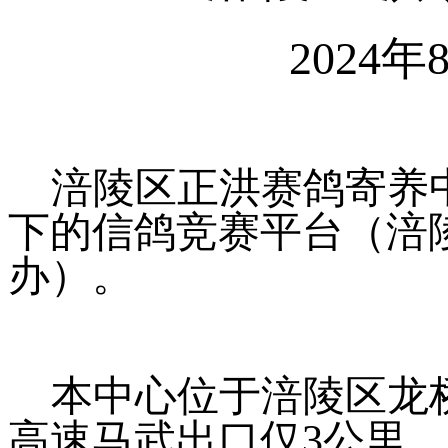
2024
年
涪陵区正洪赛鸽寄养
下的信鸽竞赛平台（涪
办）。
本中心位于涪陵区龙
高速马武出口仅
3
公里