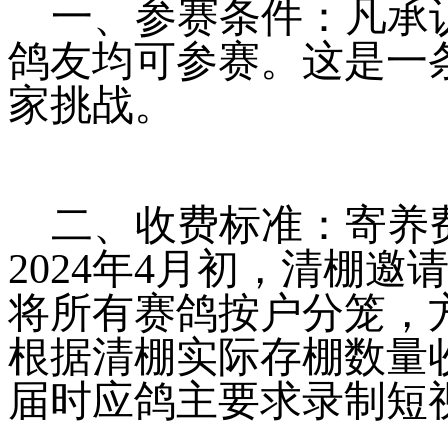
一、参赛条件：
凡承
鸽友均可参赛。这是一
家挑战。
二、收费标准：
寄养
2024
年
4
月初，清棚邀
将所有赛鸽按户分笼，
根据清棚实际存棚数量
届时应鸽主要求录制短