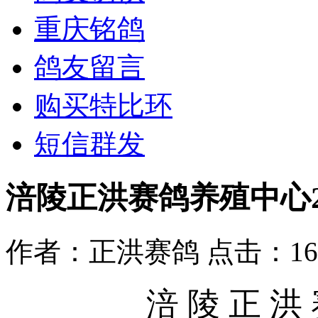
重庆铭鸽
鸽友留言
购买特比环
短信群发
涪陵正洪赛鸽养殖中心20
作者：正洪赛鸽
点击：16
涪 陵 正 洪 