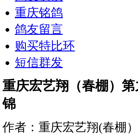
重庆铭鸽
鸽友留言
购买特比环
短信群发
重庆宏艺翔（春棚）第
锦
作者：重庆宏艺翔(春棚