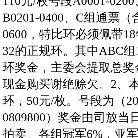
110元/枚号段A0001-0
B0201-0400、C组通票（
0600，特比环必须佩带
32的正规环。其中ABC组1
环奖金，主委会提取总奖
现金购买谢绝赊欠。2、
环，50元/枚。号段为（2018-3
0809800）奖金由司
拍卖。各组冠军6%，亚军4%